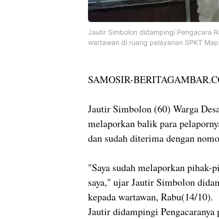
Jautir Simbolon didampingi Pengacara
wartawan di ruang pelayanan SPKT Mapo
SAMOSIR-BERITAGAMBAR.
Jautir Simbolon (60) Warga Des
melaporkan balik para pelaporny
dan sudah diterima dengan nom
"Saya sudah melaporkan pihak-p
saya," ujar Jautir Simbolon di
kepada wartawan, Rabu(14/10).
Jautir didampingi Pengacaranya