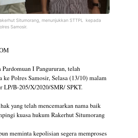
 Rakerhut Situmorang, menunjukkan STTPL kepada
lres Samosir.
COM
a Pardomuan I Pangururan, telah
a ke Polres Samosir, Selasa (13/10) malam
or LP/B-205/X/2020/SMR/ SPKT.
ihak yang telah mencemarkan nama baik
dampingi kuasa hukum Rakerhut Situmorang
 pun meminta kepolisian segera memproses