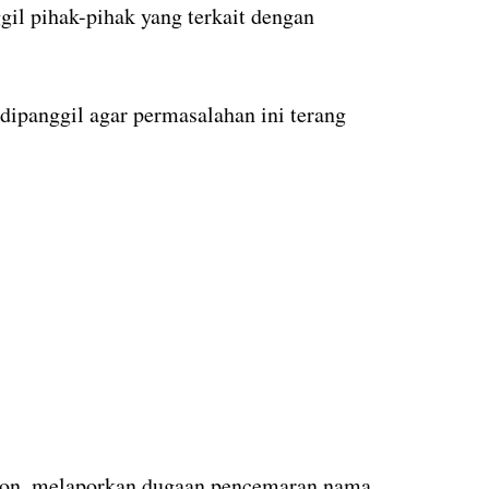
il pihak-pihak yang terkait dengan
dipanggil agar permasalahan ini terang
olon, melaporkan dugaan pencemaran nama