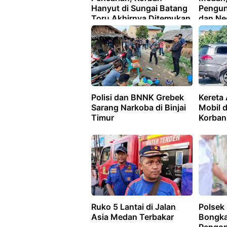
Hanyut di Sungai Batang
Pengun
Toru Akhirnya Ditemukan
dan Ne
Polisi dan BNNK Grebek
Kereta
Sarang Narkoba di Binjai
Mobil d
Timur
Korban
Ruko 5 Lantai di Jalan
Polsek 
Asia Medan Terbakar
Bongka