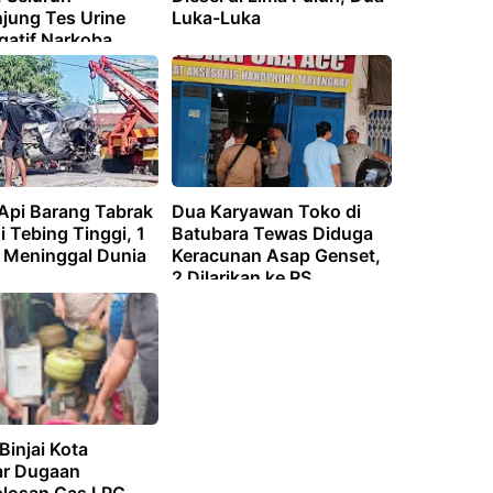
jung Tes Urine
Luka-Luka
gatif Narkoba
 Api Barang Tabrak
Dua Karyawan Toko di
i Tebing Tinggi, 1
Batubara Tewas Diduga
 Meninggal Dunia
Keracunan Asap Genset,
2 Dilarikan ke RS
Binjai Kota
r Dugaan