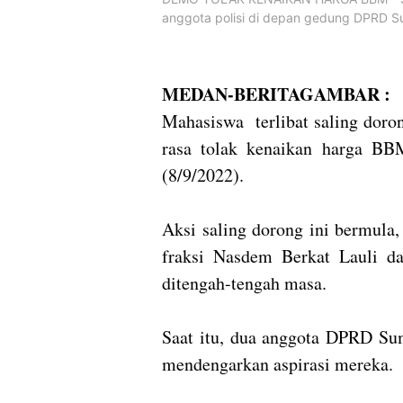
anggota polisi di depan gedung DPRD S
MEDAN-BERITAGAMBAR :
Mahasiswa terlibat saling doron
rasa tolak kenaikan harga B
(8/9/2022).
Aksi saling dorong ini bermula
fraksi Nasdem Berkat Lauli da
ditengah-tengah masa.
Saat itu, dua anggota DPRD Sum
mendengarkan aspirasi mereka.