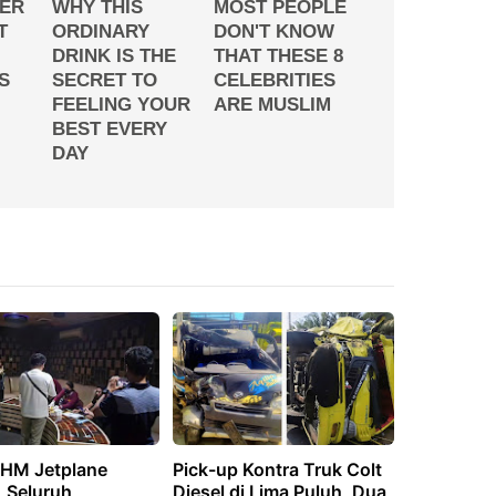
THM Jetplane
Pick-up Kontra Truk Colt
 Seluruh
Diesel di Lima Puluh, Dua