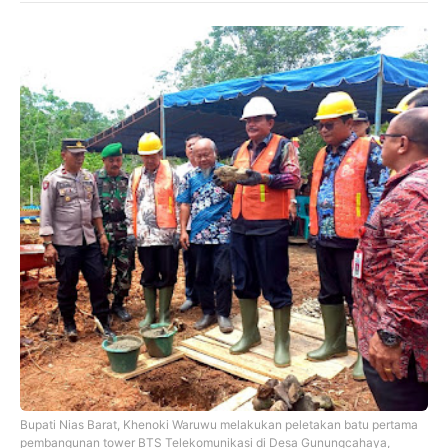
Bupati Nias Barat, Khenoki Waruwu melakukan peletakan batu pertama
pembangunan tower BTS Telekomunikasi di Desa Gunungcahaya,