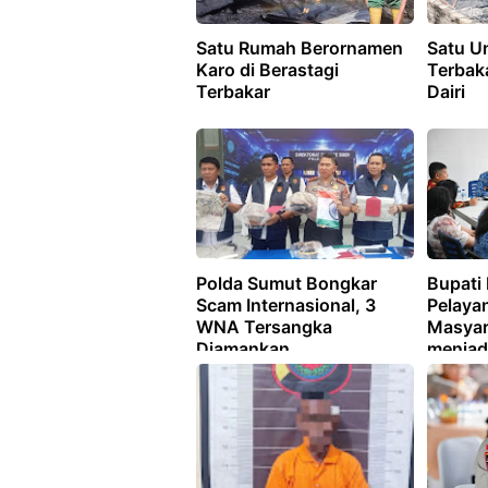
Satu Rumah Berornamen
Satu U
Karo di Berastagi
Terbaka
Terbakar
Dairi
Polda Sumut Bongkar
Bupati
Scam Internasional, 3
Pelaya
WNA Tersangka
Masyar
Diamankan
menjadi