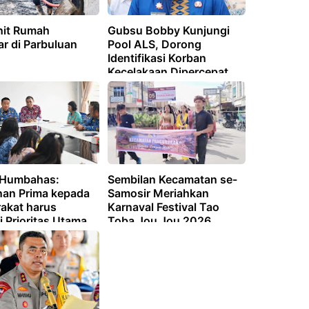
nit Rumah
Gubsu Bobby Kunjungi
r di Parbuluan
Pool ALS, Dorong
Identifikasi Korban
Kecelakaan Dipercepat
 Humbahas:
Sembilan Kecamatan se-
nan Prima kepada
Samosir Meriahkan
akat harus
Karnaval Festival Tao
 Prioritas Utama
Toba Jou Jou 2026