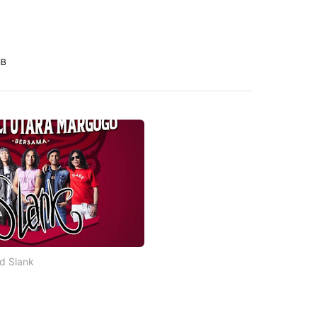
IB
d Slank