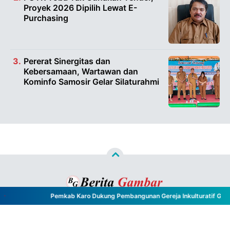
Proyek 2026 Dipilih Lewat E-
Purchasing
Pererat Sinergitas dan
Kebersamaan, Wartawan dan
Kominfo Samosir Gelar Silaturahmi
Pemkab Karo Dukung Pembangunan Gereja Inkulturatif GBKP Bu
Copyright ©
2026
Berita Gambar™
- All Rights Reserved
Designed by
Nghustle