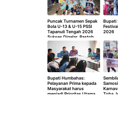
Puncak Turnamen Sepak
Bupati
Bola U-13 & U-15 PSSI
Festiva
Tapanuli Tengah 2026
2026
Sukses Digelar, Pastob
FC dan SSB Sahata Barus
Sabet Juara Pertama
Bupati Humbahas:
Sembil
Pelayanan Prima kepada
Samosi
Masyarakat harus
Karnava
menjadi Prioritas Utama
Toba J