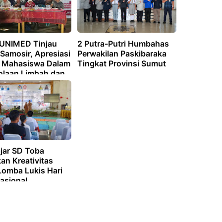
 UNIMED Tinjau
2 Putra-Putri Humbahas
Samosir, Apresiasi
Perwakilan Paskibaraka
i Mahasiswa Dalam
Tingkat Provinsi Sumut
olaan Limbah dan
ian Ramah
ngan
ajar SD Toba
an Kreativitas
Lomba Lukis Hari
asional