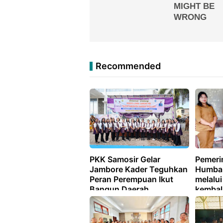
Recommended
PKK Samosir Gelar
Pemeri
Jambore Kader Teguhkan
Humba
Peran Perempuan Ikut
melalui
Bangun Daerah
kembal
bantu 
yang m