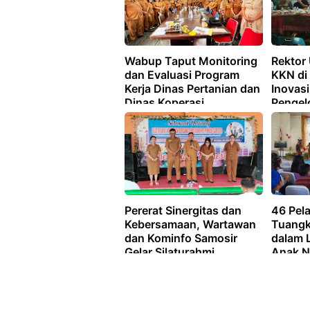
Wabup Taput Monitoring
Rektor
dan Evaluasi Program
KKN di 
Kerja Dinas Pertanian dan
Inovas
Dinas Koperasi
Pengel
Pertan
Lingku
Pererat Sinergitas dan
46 Pel
Kebersamaan, Wartawan
Tuangk
dan Kominfo Samosir
dalam 
Gelar Silaturahmi
Anak N