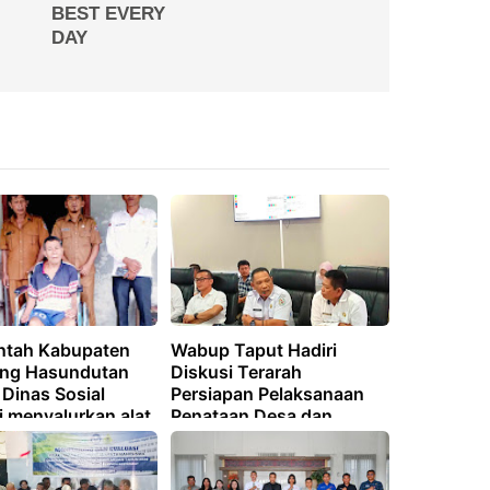
ntah Kabupaten
Wabup Taput Hadiri
ng Hasundutan
Diskusi Terarah
 Dinas Sosial
Persiapan Pelaksanaan
i menyalurkan alat
Penataan Desa dan
bagi masyarakat
Penegasan Batas Desa
embutuhkan.