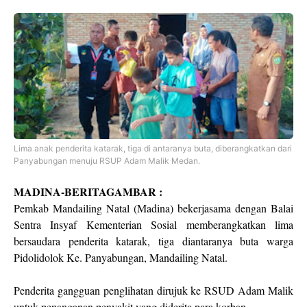
Lima anak penderita katarak, tiga di antaranya buta, diberangkatkan dari
Panyabungan menuju RSUP Adam Malik Medan.
MADINA-BERITAGAMBAR :
Pemkab Mandailing Natal (Madina) bekerjasama dengan Balai
Sentra Insyaf Kementerian Sosial memberangkatkan lima
bersaudara penderita katarak, tiga diantaranya buta warga
Pidolidolok Ke. Panyabungan, Mandailing Natal.
Penderita gangguan penglihatan dirujuk ke RSUD Adam Malik
untuk penanganan penyakit yang diderita para korban.