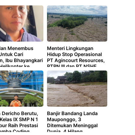
alan Menembus
Menteri Lingkungan
Untuk Cari
Hidup Stop Operasional
n, Ibu Bhayangkari
PT Agincourt Resources,
Helikopter ke
PTPN III dan PT NSHE
ya
 Dericho Berutu,
Banjir Bandang Landa
 Kelas IX SMP N 1
Mauponggo, 3
ur Raih Prestasi
Ditemukan Meninggal
omba Coding
Dunia, 4 Hilang