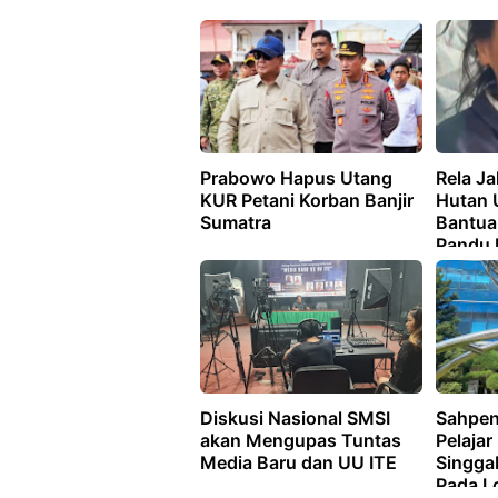
Prabowo Hapus Utang
Rela J
KUR Petani Korban Banjir
Hutan 
Sumatra
Bantua
Pandu 
Desan
Diskusi Nasional SMSI
Sahpen
akan Mengupas Tuntas
Pelajar
Media Baru dan UU ITE
Singgab
Pada L