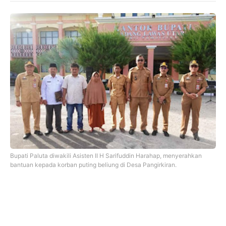
Bupati Paluta diwakili Asisten II H Sarifuddin Harahap, menyerahkan
bantuan kepada korban puting beliung di Desa Pangirkiran.