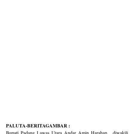
PALUTA-BERITAGAMBAR :
Bupati Padang Lawas Utara Andar Amin Harahap, diwakili