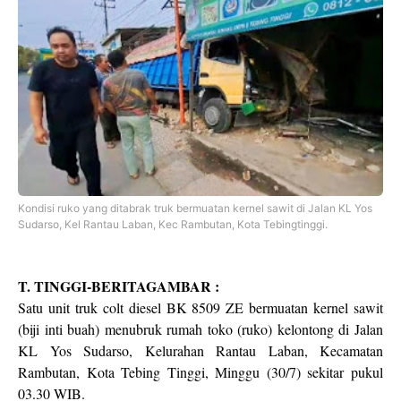
Kondisi ruko yang ditabrak truk bermuatan kernel sawit di Jalan KL Yos
Sudarso, Kel Rantau Laban, Kec Rambutan, Kota Tebingtinggi.
T. TINGGI-BERITAGAMBAR :
Satu unit truk colt diesel BK 8509 ZE bermuatan kernel sawit
(biji inti buah) menubruk rumah toko (ruko) kelontong di Jalan
KL Yos Sudarso, Kelurahan Rantau Laban, Kecamatan
Rambutan, Kota Tebing Tinggi, Minggu (30/7) sekitar pukul
03.30 WIB.