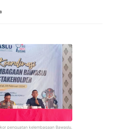
IB
akor penguatan kelembagaan Bawaslu.