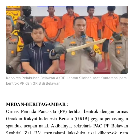
Kapolres Pelabuhan Belawan AKBP Janton Silaban saat Konferensi pers
bentrok PP dan GRIB di Belawan.
MEDAN-BERITAGAMBAR :
Ormas Pemuda Pancasila (PP) terlibat bentrok dengan ormas
Gerakan Rakyat Indonesia Bersatu (GRIB) gegara pemasangan
spanduk ucapan natal. Akibatnya, sekretaris PAC PP Belawan
Syahrial Zai (33) mengalami luka-luka usai dikeroyok para