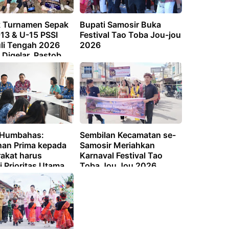
 Turnamen Sepak
Bupati Samosir Buka
-13 & U-15 PSSI
Festival Tao Toba Jou-jou
li Tengah 2026
2026
Digelar, Pastob
 SSB Sahata Barus
Juara Pertama
 Humbahas:
Sembilan Kecamatan se-
nan Prima kepada
Samosir Meriahkan
akat harus
Karnaval Festival Tao
 Prioritas Utama
Toba Jou Jou 2026