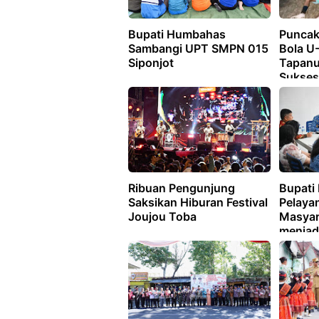
Bupati Humbahas
Puncak
Sambangi UPT SMPN 015
Bola U
Siponjot
Tapanu
Sukses 
FC dan
Sabet 
Ribuan Pengunjung
Bupati
Saksikan Hiburan Festival
Pelaya
Joujou Toba
Masyar
menjadi