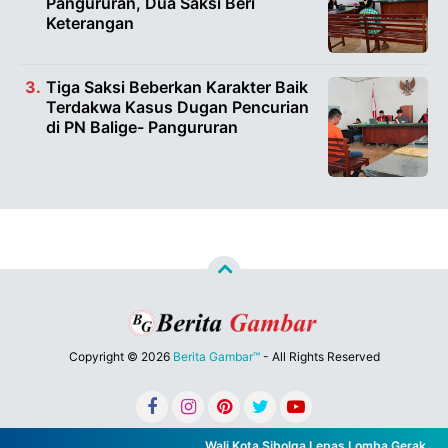
Pangururan, Dua Saksi Beri
Keterangan
Tiga Saksi Beberkan Karakter Baik
Terdakwa Kasus Dugan Pencurian
di PN Balige- Pangururan
Copyright ©
2026
Berita Gambar™
- All Rights Reserved
Designed by
Nghustle
Wali Kota Sibolga Lepas Lomba Gerak Jalan