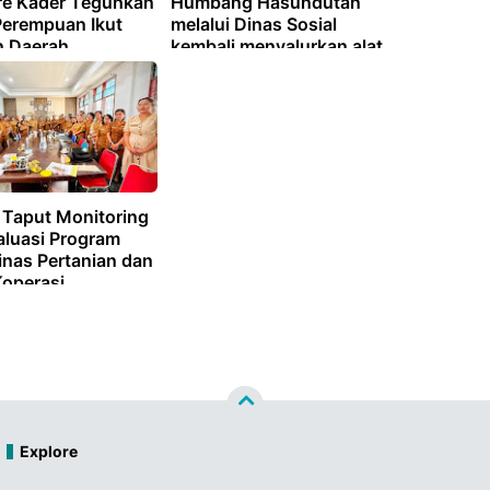
e Kader Teguhkan
Humbang Hasundutan
Perempuan Ikut
melalui Dinas Sosial
 Daerah
kembali menyalurkan alat
bantu bagi masyarakat
yang membutuhkan.
Taput Monitoring
aluasi Program
inas Pertanian dan
Koperasi
Explore