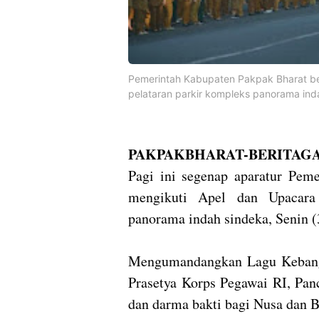
Pemerintah Kabupaten Pakpak Bharat be
pelataran parkir kompleks panorama ind
PAKPAKBHARAT-BERITAGA
Pagi ini segenap aparatur Pem
mengikuti Apel dan Upacara 
panorama indah sindeka, Senin (
Mengumandangkan Lagu Kebang
Prasetya Korps Pegawai RI, Pan
dan darma bakti bagi Nusa dan 