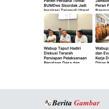
Panen Perdana Tomat
Jambor
BUMDes Sisordak Jadi
Peran 
Inspirasi Tapanuli Utara!
Bangun
Wabup Taput Hadiri
Wabup 
Diskusi Terarah
dan Ev
Persiapan Pelaksanaan
Kerja D
Penataan Desa dan
Dinas 
Penegasan Batas Desa