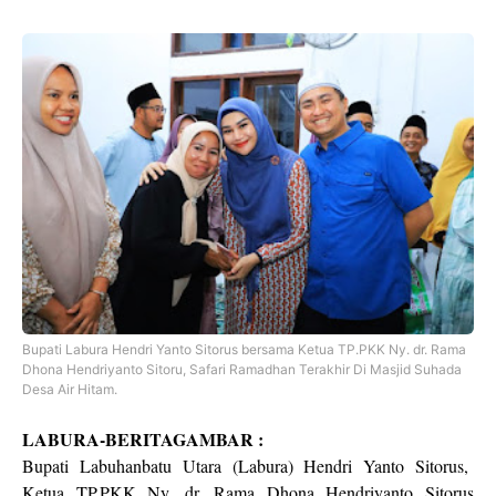
Bupati Labura Hendri Yanto Sitorus bersama Ketua TP.PKK Ny. dr. Rama
Dhona Hendriyanto Sitoru, Safari Ramadhan Terakhir Di Masjid Suhada
Desa Air Hitam.
LABURA-BERITAGAMBAR :
Bupati Labuhanbatu Utara (Labura) Hendri Yanto Sitorus,
Ketua TP.PKK Ny. dr. Rama Dhona Hendriyanto Sitorus