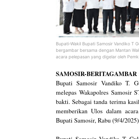
Bupati-Wakil Bupati Samosir Vandiko T 
bergambar bersama dengan Mantan Waka
acara pelepasan yang digelar oleh Pem
SAMOSIR-BERITAGAMBAR 
Bupati Samosir Vandiko T. G
melepas Wakapolres Samosir S
bakti. Sebagai tanda terima kas
memberikan Ulos dalam acara 
Bupati Samosir, Rabu (9/4/2025
Bupati Samosir Vandiko T. Gul