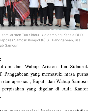
Gultom-Ariston Tua Sidauruk didampingi Kepala OPD
polres Samosir Kompol (P) ST Panggabean, usai
kab Samosir.
:
ultom dan Wabup Ariston Tua Sidauruk
T. Panggabean yang memasuki masa purna
ih dan apresiasi, Bupati dan Wabup Samosir
perpisahan yang digelar di Aula Kantor
).
tom mengapresiasi kerjasama, pengabdian