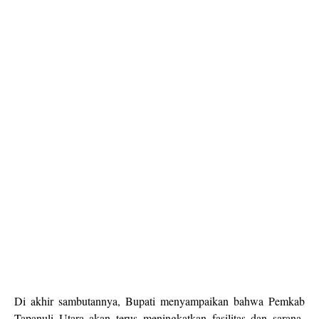
Di akhir sambutannya, Bupati menyampaikan bahwa Pemkab
Tapanuli Utara akan terus meningkatkan fasilitas dan sarana-