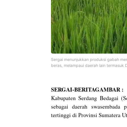
Sergai menunjukkan produksi gabah men
beras, melampaui daerah lain termasuk D
SERGAI-BERITAGAMBAR :
Kabupaten Serdang Bedagai (Se
sebagai daerah swasembada p
tertinggi di Provinsi Sumatera U