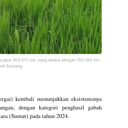
capai 303.517 ton, yang setara dengan 193.280 ton
eli Serdang..
rgai) kembali menunjukkan eksistensinya
angan, dengan kategori penghasil gabah
tara (Sumut) pada tahun 2024.