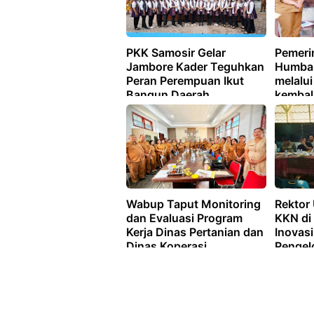
PKK Samosir Gelar
Pemeri
Jambore Kader Teguhkan
Humba
Peran Perempuan Ikut
melalui
Bangun Daerah
kembal
bantu 
yang m
Wabup Taput Monitoring
Rektor
dan Evaluasi Program
KKN di 
Kerja Dinas Pertanian dan
Inovas
Dinas Koperasi
Pengel
Pertan
Lingku