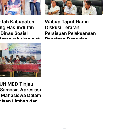
ntah Kabupaten
Wabup Taput Hadiri
ng Hasundutan
Diskusi Terarah
 Dinas Sosial
Persiapan Pelaksanaan
i menyalurkan alat
Penataan Desa dan
bagi masyarakat
Penegasan Batas Desa
embutuhkan.
 UNIMED Tinjau
Samosir, Apresiasi
i Mahasiswa Dalam
olaan Limbah dan
ian Ramah
ngan