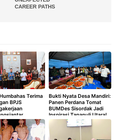
 Humbahas Terima
Bukti Nyata Desa Mandiri:
gan BPJS
Panen Perdana Tomat
gakerjaan
BUMDes Sisordak Jadi
ngsiantar
Inspirasi Tapanuli Utara!