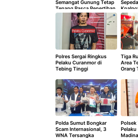
Semangat Gunung Tetap
Sepeda
Tenang Pasca Penertiban
Knalpo
Pungli
Polres Sergai Ringkus
Tiga R
Pelaku Curanmor di
Area Te
Tebing Tinggi
Orang 
Polda Sumut Bongkar
Polsek
Scam Internasional, 3
Pelaku
WNA Tersangka
Madina