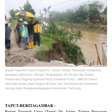
Bupati Tapanuli Utara (Taput) Dr. Jonius Taripar Parsaoran Hutabarat,
bersama Letkol Kav. Ronald Tampubolon, SH, M.Han dan Kabid
Preservasi II Agung Syamsul Rizal, Kasatker PJN3 - BBPJN Sumut
meninjau akses jalan longsor di Desa Aek Siansimun dan jembatan
menuju jalan Rangkeasipapagan Kecamatan Tar‎utung.
TAPUT-BERITAGAMBAR :
Bupati Tapanuli Utara (Taput) Dr. Jonius Taripar Parsaoran