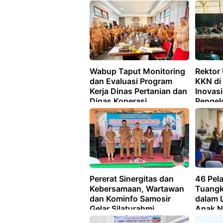
Wabup Taput Monitoring
Rektor
dan Evaluasi Program
KKN di 
Kerja Dinas Pertanian dan
Inovas
Dinas Koperasi
Pengel
Pertan
Lingku
Pererat Sinergitas dan
46 Pel
Kebersamaan, Wartawan
Tuangk
dan Kominfo Samosir
dalam 
Gelar Silaturahmi
Anak N