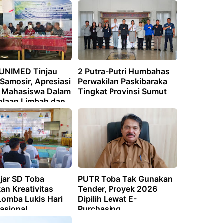
 UNIMED Tinjau
2 Putra-Putri Humbahas
Samosir, Apresiasi
Perwakilan Paskibaraka
i Mahasiswa Dalam
Tingkat Provinsi Sumut
olaan Limbah dan
ian Ramah
ngan
ajar SD Toba
PUTR Toba Tak Gunakan
an Kreativitas
Tender, Proyek 2026
Lomba Lukis Hari
Dipilih Lewat E-
asional
Purchasing