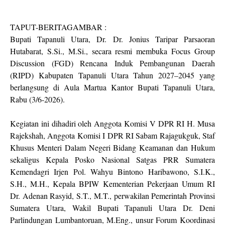
‎TAPUT-BERITAGAMBAR :
‎Bupati Tapanuli Utara, Dr. Dr. Jonius Taripar Parsaoran
Hutabarat, S.Si., M.Si., secara resmi membuka Focus Group
Discussion (FGD) Rencana Induk Pembangunan Daerah
(RIPD) Kabupaten Tapanuli Utara Tahun 2027–2045 yang
berlangsung di Aula Martua Kantor Bupati Tapanuli Utara,
Rabu (3/6-2026).
‎Kegiatan ini dihadiri oleh Anggota Komisi V DPR RI H. Musa
Rajekshah, Anggota Komisi I DPR RI Sabam Rajagukguk, Staf
Khusus Menteri Dalam Negeri Bidang Keamanan dan Hukum
sekaligus Kepala Posko Nasional Satgas PRR Sumatera
Kemendagri Irjen Pol. Wahyu Bintono Haribawono, S.I.K.,
S.H., M.H., Kepala BPIW Kementerian Pekerjaan Umum RI
Dr. Adenan Rasyid, S.T., M.T., perwakilan Pemerintah Provinsi
Sumatera Utara, Wakil Bupati Tapanuli Utara Dr. Deni
Parlindungan Lumbantoruan, M.Eng., unsur Forum Koordinasi