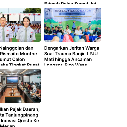
n
Brimob Polda Sumut, Ini
Daftar Namanya
Nainggolan dan
Dengarkan Jeritan Warga
a Rismaito Munthe
Soal Trauma Banjir, LPJU
Sumut Calon
Mati hingga Ancaman
raka Tingkat Pusat
Longsor, Rico Waas
Instruksikan Solusi di
Tempat
lkan Pajak Daerah,
ota Tanjungpinang
i Inovasi Qresto Ke
 Medan