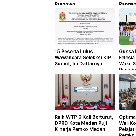
Prabowo
Panga
15 Peserta Lulus
Gussa 
Wawancara Selekksi KIP
Felesi
Sumut, Ini Daftarnya
Wakil 
Paskib
2026
Raih WTP 6 Kali Berturut,
Optima
DPRD Kota Medan Puji
Wali K
Kinerja Pemko Medan
Pelajar
Pemko