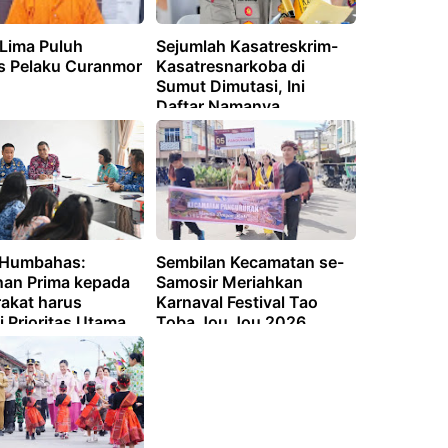
 Lima Puluh
Sejumlah Kasatreskrim-
s Pelaku Curanmor
Kasatresnarkoba di
Sumut Dimutasi, Ini
Daftar Namanya
 Humbahas:
Sembilan Kecamatan se-
nan Prima kepada
Samosir Meriahkan
akat harus
Karnaval Festival Tao
 Prioritas Utama
Toba Jou Jou 2026