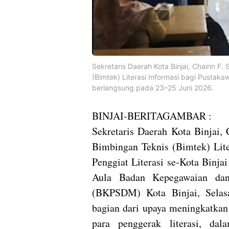
Sekretaris Daerah Kota Binjai, Chairin 
(Bimtek) Literasi Informasi bagi Pustaka
berlangsung pada 23–25 Juni 2026.
BINJAI-BERITAGAMBAR :
Sekretaris Daerah Kota Binjai,
Bimbingan Teknis (Bimtek) Lite
Penggiat Literasi se-Kota Binja
Aula Badan Kepegawaian da
(BKPSDM) Kota Binjai, Selasa
bagian dari upaya meningkatkan
para penggerak literasi, da