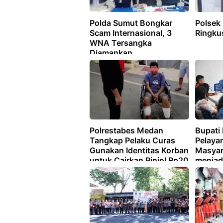
Polda Sumut Bongkar
Polsek
Scam Internasional, 3
Ringku
WNA Tersangka
Diamankan
Polrestabes Medan
Bupati
Tangkap Pelaku Curas
Pelaya
Gunakan Identitas Korban
Masyar
untuk Cairkan Pinjol Rp20
menjadi
Juta