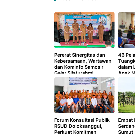
Pererat Sinergitas dan
46 Pel
Kebersamaan, Wartawan
Tuangk
dan Kominfo Samosir
dalam 
Gelar Silaturahmi
Anak N
Forum Konsultasi Publik
Empat P
RSUD Doloksanggul,
Serdan
Perkuat Komitmen
Sumut