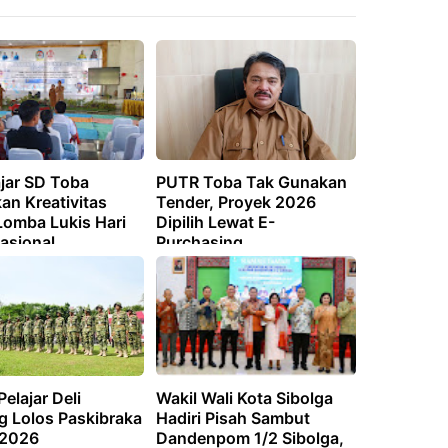
ajar SD Toba
PUTR Toba Tak Gunakan
an Kreativitas
Tender, Proyek 2026
Lomba Lukis Hari
Dipilih Lewat E-
asional
Purchasing
elajar Deli
Wakil Wali Kota Sibolga
g Lolos Paskibraka
Hadiri Pisah Sambut
 2026
Dandenpom 1/2 Sibolga,