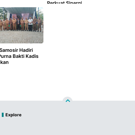
Perkuat Sinergi
Antarinstansi
Samosir Hadiri
urna Bakti Kadis
ikan
Explore