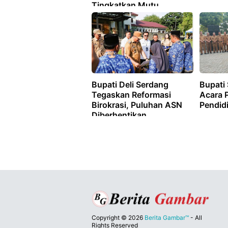
Tingkatkan Mutu
Pelayanan Kesehatan
Bupati Deli Serdang
Bupati 
Tegaskan Reformasi
Acara P
Birokrasi, Puluhan ASN
Pendid
Diberhentikan
Copyright ©
2026
Berita Gambar™
- All
Rights Reserved