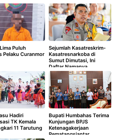
 Lima Puluh
Sejumlah Kasatreskrim-
s Pelaku Curanmor
Kasatresnarkoba di
Sumut Dimutasi, Ini
Daftar Namanya
asu Hadiri
Bupati Humbahas Terima
isasi TK Kemala
Kunjungan BPJS
gkari 11 Tarutung
Ketenagakerjaan
Pematangsiantar