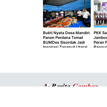
Bukti Nyata Desa Mandiri:
PKK Sa
Panen Perdana Tomat
Jambor
BUMDes Sisordak Jadi
Peran 
Inspirasi Tapanuli Utara!
Bangun
Copyright ©
2026
Berita Gambar™
- All
Rights Reserved
Designed by
Nghustle