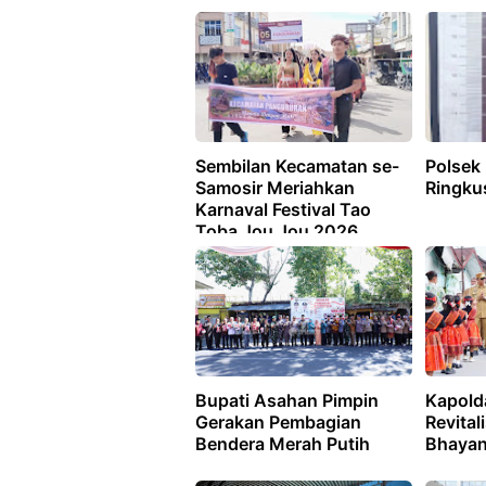
Sembilan Kecamatan se-
Polsek
Samosir Meriahkan
Ringku
Karnaval Festival Tao
Toba Jou Jou 2026
Bupati Asahan Pimpin
Kapold
Gerakan Pembagian
Revital
Bendera Merah Putih
Bhayan