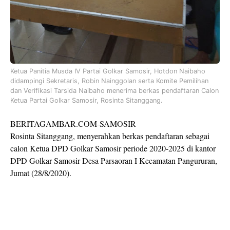
Ketua Panitia Musda IV Partai Golkar Samosir, Hotdon Naibaho
didampingi Sekretaris, Robin Nainggolan serta Komite Pemilihan
dan Verifikasi Tarsida Naibaho menerima berkas pendaftaran Calon
Ketua Partai Golkar Samosir, Rosinta Sitanggang.
BERITAGAMBAR.COM-SAMOSIR
Rosinta Sitanggang, menyerahkan berkas pendaftaran sebagai
calon Ketua DPD Golkar Samosir periode 2020-2025 di kantor
DPD Golkar Samosir Desa Parsaoran I Kecamatan Pangururan,
Jumat (28/8/2020).