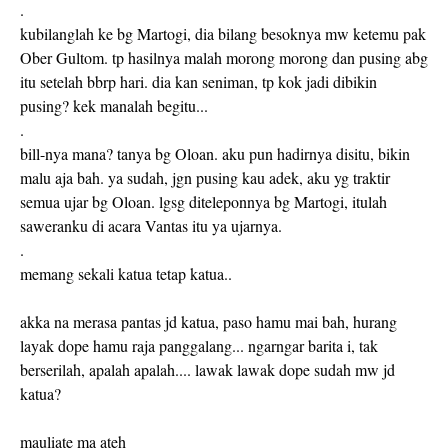
.
kubilanglah ke bg Martogi, dia bilang besoknya mw ketemu pak
Ober Gultom. tp hasilnya malah morong morong dan pusing abg
itu setelah bbrp hari. dia kan seniman, tp kok jadi dibikin
pusing? kek manalah begitu...
.
bill-nya mana? tanya bg Oloan. aku pun hadirnya disitu, bikin
malu aja bah. ya sudah, jgn pusing kau adek, aku yg traktir
semua ujar bg Oloan. lgsg diteleponnya bg Martogi, itulah
saweranku di acara Vantas itu ya ujarnya.
.
memang sekali katua tetap katua..
akka na merasa pantas jd katua, paso hamu mai bah, hurang
layak dope hamu raja panggalang... ngarngar barita i, tak
berserilah, apalah apalah.... lawak lawak dope sudah mw jd
katua?
mauliate ma ateh