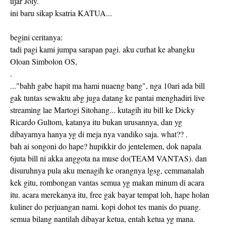
ujar Joly.
ini baru sikap ksatria KATUA...
begini ceritanya:
tadi pagi kami jumpa sarapan pagi. aku curhat ke abangku
Oloan Simbolon OS,
.
..."bahh gabe hapit ma hami nuaeng bang", nga 10ari ada bill
gak tuntas sewaktu abg juga datang ke pantai menghadiri live
streaming lae Martogi Sitohang... kutagih itu bill ke Dicky
Ricardo Gultom, katanya itu bukan urusannya, dan yg
dibayarnya hanya yg di meja nya vandiko saja. what?? .
bah ai songoni do hape? hupikkir do jentelemen, dok napala
6juta bill ni akka anggota na muse do(TEAM VANTAS). dan
disuruhnya pula aku menagih ke orangnya lgsg, cemmanalah
kek gitu, rombongan vantas semua yg makan minum di acara
itu. acara merekanya itu, free gak bayar tempat loh, hape holan
kuliner do perjuangan nami. kopi dohot tes manis do puang.
semua bilang nantilah dibayar ketua, entah ketua yg mana.