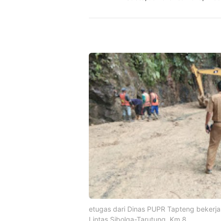
etugas dari Dinas PUPR Tapteng bekerja 
Lintas Sibolga-Tarutung, Km 8.