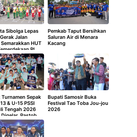
ta Sibolga Lepas
Pemkab Taput Bersihkan
Gerak Jalan
Saluran Air di Menara
r, Semarakkan HUT
Kacang
Kemerdekaan RI
 Turnamen Sepak
Bupati Samosir Buka
-13 & U-15 PSSI
Festival Tao Toba Jou-jou
li Tengah 2026
2026
Digelar, Pastob
 SSB Sahata Barus
Juara Pertama