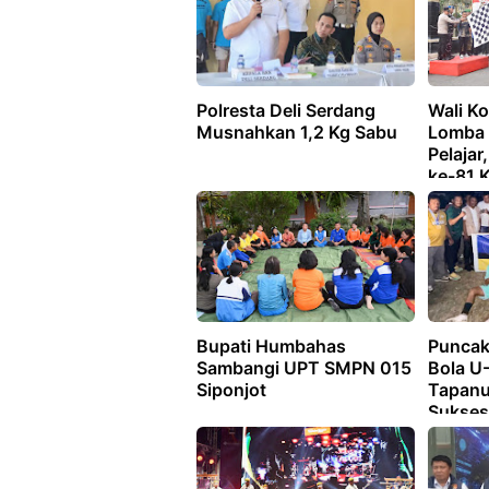
Polresta Deli Serdang
Wali Ko
Musnahkan 1,2 Kg Sabu
Lomba 
Pelaja
ke-81 
Bupati Humbahas
Puncak
Sambangi UPT SMPN 015
Bola U
Siponjot
Tapanu
Sukses 
FC dan
Sabet 