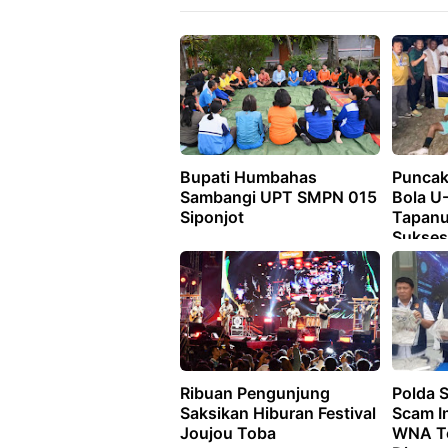
Bupati Humbahas
Puncak
Sambangi UPT SMPN 015
Bola U
Siponjot
Tapanu
Sukses 
FC dan
Sabet 
Ribuan Pengunjung
Polda 
Saksikan Hiburan Festival
Scam In
Joujou Toba
WNA T