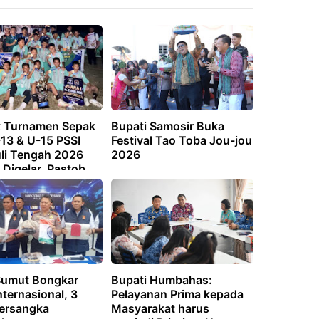
 Turnamen Sepak
Bupati Samosir Buka
-13 & U-15 PSSI
Festival Tao Toba Jou-jou
li Tengah 2026
2026
Digelar, Pastob
 SSB Sahata Barus
Juara Pertama
Sumut Bongkar
Bupati Humbahas:
ternasional, 3
Pelayanan Prima kepada
ersangka
Masyarakat harus