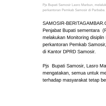
Pjs Bupati Samosir Lasro Marbun, melal
perkantoran Pemkab Samosir di Parbaba.
SAMOSIR-BERITAGAMBAR
Penjabat Bupati sementara (P
melakukan Monitoring disiplin
perkantoran Pemkab Samosir,
di Kantor DPRD Samosir.
Pjs Bupati Samosir, Lasro 
mengatakan, semua untuk mem
terhadap masyarakat tetap be