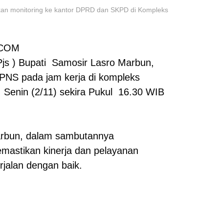
ukan monitoring ke kantor DPRD dan SKPD di Kompleks
.COM
js ) Bupati Samosir Lasro Marbun,
 PNS pada jam kerja di kompleks
 Senin (2/11) sekira Pukul 16.30 WIB
Marbun, dalam sambutannya
astikan kinerja dan pelayanan
rjalan dengan baik.