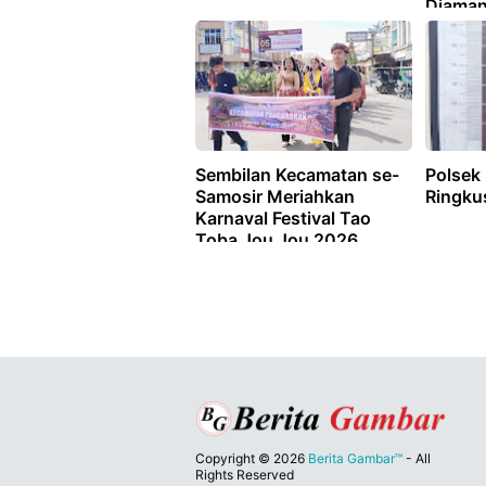
Diama
Sembilan Kecamatan se-
Polsek
Samosir Meriahkan
Ringku
Karnaval Festival Tao
Toba Jou Jou 2026
Copyright ©
2026
Berita Gambar™
- All
Rights Reserved