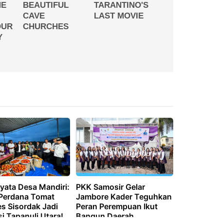
yata Desa Mandiri:
PKK Samosir Gelar
Perdana Tomat
Jambore Kader Teguhkan
 Sisordak Jadi
Peran Perempuan Ikut
si Tapanuli Utara!
Bangun Daerah