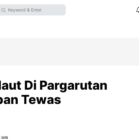
aut Di Pargarutan
rban Tewas
5 WIB