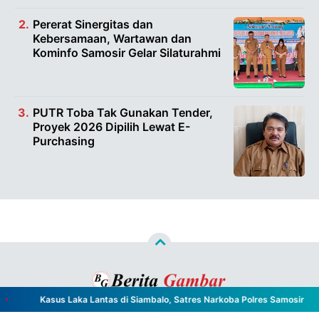
Pererat Sinergitas dan
Kebersamaan, Wartawan dan
Kominfo Samosir Gelar Silaturahmi
PUTR Toba Tak Gunakan Tender,
Proyek 2026 Dipilih Lewat E-
Purchasing
Kasus Laka Lantas di Siambalo, Satres Narkoba Polres Samosir Hent
Copyright ©
2026
Berita Gambar™
- All Rights Reserved
Designed by
Nghustle