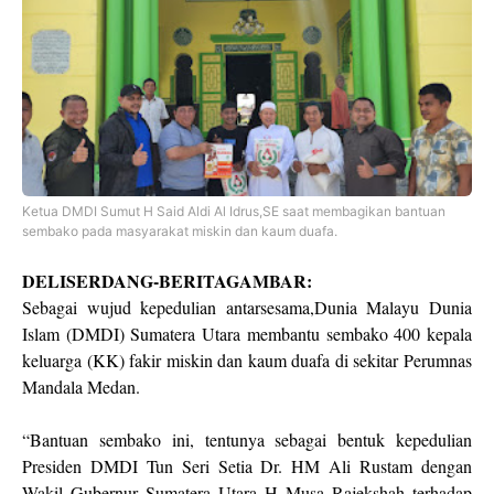
Ketua DMDI Sumut H Said Aldi Al Idrus,SE saat membagikan bantuan
sembako pada masyarakat miskin dan kaum duafa.
DELISERDANG-BERITAGAMBAR:
Sebagai wujud kepedulian antarsesama,Dunia Malayu Dunia
Islam (DMDI) Sumatera Utara membantu sembako 400 kepala
keluarga (KK) fakir miskin dan kaum duafa di sekitar Perumnas
Mandala Medan.
“Bantuan sembako ini, tentunya sebagai bentuk kepedulian
Presiden DMDI Tun Seri Setia Dr. HM Ali Rustam dengan
Wakil Gubernur Sumatera Utara H Musa Rajekshah terhadap