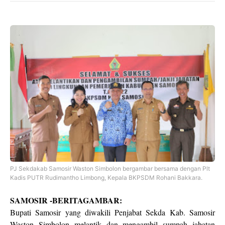
PJ Sekdakab Samosir Waston Simbolon bergambar bersama dengan Plt
Kadis PUTR Rudimantho Limbong, Kepala BKPSDM Rohani Bakkara.
SAMOSIR -BERITAGAMBAR:
Bupati Samosir yang diwakili Penjabat Sekda Kab. Samosir
Waston Simbolon melantik dan mengambil sumpah jabatan