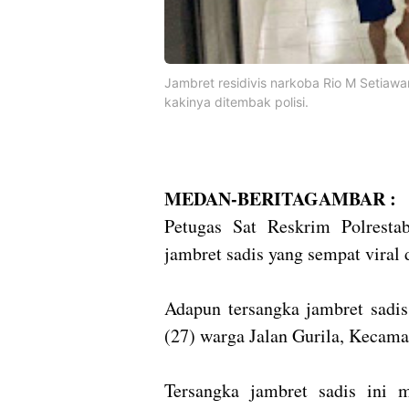
Jambret residivis narkoba Rio M Setiawan 
kakinya ditembak polisi.
MEDAN-BERITAGAMBAR :
Petugas Sat Reskrim Polresta
jambret sadis yang sempat viral 
Adapun tersangka jambret sadi
(27) warga Jalan Gurila, Kecam
Tersangka jambret sadis ini 