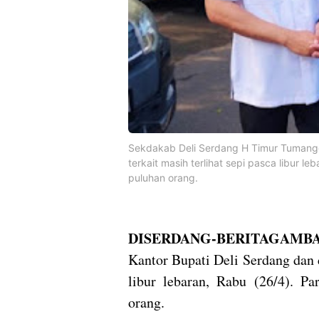
Sekdakab Deli Serdang H Timur Tumanggo
terkait masih terlihat sepi pasca libur 
puluhan orang.
DISERDANG-BERITAGAMBA
Kantor Bupati Deli Serdang dan d
libur lebaran, Rabu (26/4). 
orang.