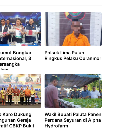
Sumut Bongkar
Polsek Lima Puluh
ternasional, 3
Ringkus Pelaku Curanmor
ersangka
nkan
 Karo Dukung
Wakil Bupati Paluta Panen
gunan Gereja
Perdana Sayuran di Alpha
ratif GBKP Bukit
Hydrofarm