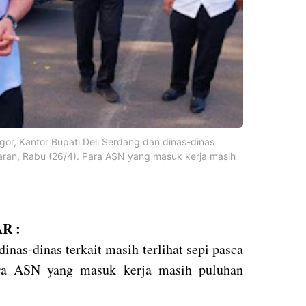
r, Kantor Bupati Deli Serdang dan dinas-dinas
lebaran, Rabu (26/4). Para ASN yang masuk kerja masih
R :
inas-dinas terkait masih terlihat sepi pasca
Para ASN yang masuk kerja masih puluhan