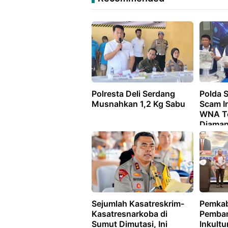
Polresta Deli Serdang
Polda 
Musnahkan 1,2 Kg Sabu
Scam In
WNA T
Diama
Sejumlah Kasatreskrim-
Pemkab
Kasatresnarkoba di
Pemban
Sumut Dimutasi, Ini
Inkultu