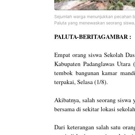
Sejumlah warga menunjukkan pecahan b
Paluta yang menewaskan seorang siswa
PALUTA-BERITAGAMBAR :
Empat orang siswa Sekolah Da
Kabupaten Padanglawas Utara (
tembok bangunan kamar mandi 
terpakai, Selasa (1/8).
Akibatnya, salah seorang siswa
bersama di sekitar lokasi sekol
Dari keterangan salah satu ora