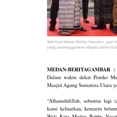
Wali Kota Medan Bobby Nasution, saat m
yang diselenggarakan Majelis Ulama Ind
MEDAN-BERITAGAMBAR :
Dalam waktu dekat Pemko Med
Masjid Agung Sumatera Utara y
“Alhamdulillah, sebentar lagi
kami keluarkan, kemarin belum 
Wali Kota Medan Bobby Nasuti