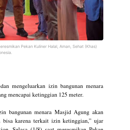
eresmikan Pekan Kuliner Halal, Aman, Sehat (Khas)
onesia.
an mengeluarkan izin bangunan menara
ang mencapai ketinggian 125 meter.
 izin bangunan menara Masjid Agung akan
bisa karena terkait izin ketinggian,” ujar
on, Selasa (1/8) saat meresmikan Pekan