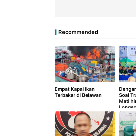
Recommended
Empat Kapal Ikan
Dengar
Terbakar di Belawan
Soal Tr
Mati h
Longso
Instruk
Tempa