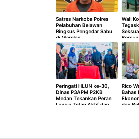
Satres Narkoba Polres
Wali K
Pelabuhan Belawan
Tegask
Ringkus Pengedar Sabu
Seksua
di Marelan
Bersua
Peringati HLUN ke-30,
Rico W
Dinas P3APM P2KB
Bahas 
Medan Tekankan Peran
Ekono
Lansia Tetap Aktif dan
dan Be
Bermartabat