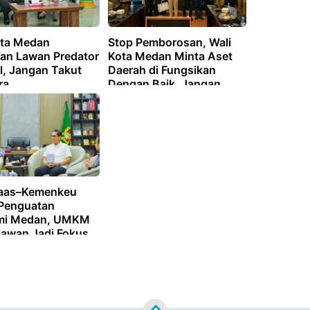
ota Medan
Stop Pemborosan, Wali
an Lawan Predator
Kota Medan Minta Aset
l, Jangan Takut
Daerah di Fungsikan
ra
Dengan Baik, Jangan
Sampai Terbengkalai
aas–Kemenkeu
Penguatan
mi Medan, UMKM
lawan Jadi Fokus