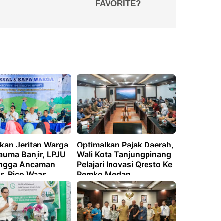
kan Jeritan Warga
Optimalkan Pajak Daerah,
auma Banjir, LPJU
Wali Kota Tanjungpinang
ingga Ancaman
Pelajari Inovasi Qresto Ke
r, Rico Waas
Pemko Medan
sikan Solusi di
t