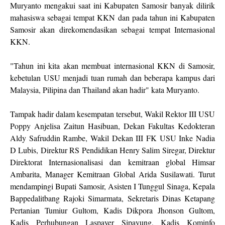
Muryanto mengakui saat ini Kabupaten Samosir banyak dilirik
mahasiswa sebagai tempat KKN dan pada tahun ini Kabupaten
Samosir akan direkomendasikan sebagai tempat Internasional
KKN.
"Tahun ini kita akan membuat internasional KKN di Samosir,
kebetulan USU menjadi tuan rumah dan beberapa kampus dari
Malaysia, Pilipina dan Thailand akan hadir" kata Muryanto.
Tampak hadir dalam kesempatan tersebut, Wakil Rektor III USU
Poppy Anjelisa Zaitun Hasibuan, Dekan Fakultas Kedokteran
Aldy Safruddin Rambe, Wakil Dekan III FK USU Inke Nadia
D Lubis, Direktur RS Pendidikan Henry Salim Siregar, Direktur
Direktorat Internasionalisasi dan kemitraan global Himsar
Ambarita, Manager Kemitraan Global Arida Susilawati. Turut
mendampingi Bupati Samosir, Asisten I Tunggul Sinaga, Kepala
Bappedalitbang Rajoki Simarmata, Sekretaris Dinas Ketapang
Pertanian Tumiur Gultom, Kadis Dikpora Jhonson Gultom,
Kadis Perhubungan Laspayer Sipayung, Kadis Kominfo