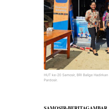
HUT ke-20 Samosir, BRI Balige Hadirk
Pardosir.
SAMOSIR-BERITAGAMBAR 