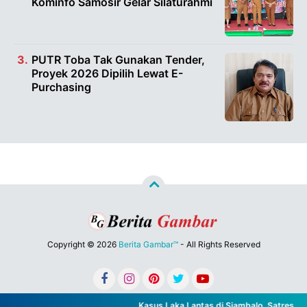
Kominfo Samosir Gelar Silaturahmi
PUTR Toba Tak Gunakan Tender,
Proyek 2026 Dipilih Lewat E-
Purchasing
Copyright ©
2026
Berita Gambar™
- All Rights Reserved
Designed by
Nghustle
Kasus Laka Lantas di Siambalo, Satres Nar