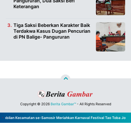
Pangururan, Dua Saksi Beri
Keterangan
Tiga Saksi Beberkan Karakter Baik
Terdakwa Kasus Dugan Pencurian
di PN Balige- Pangururan
Copyright ©
2026
Berita Gambar™
- All Rights Reserved
Designed by
Nghustle
bilan Kecamatan se-Samosir Meriahkan Karnaval Festival Tao Toba Jou Jou