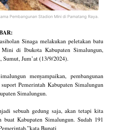
rtama Pembangunan Stadion Mini di Pamatang Raya.
BAR:
siholan Sinaga melakukan peletakan batu
 Mini di Ibukota Kabupaten Simalungun,
 Sumut, Jum’at (13/9/2024).
Simalungun menyampaikan, pembangunan
k suport Pemerintah Kabupaten Simalungun
bupaten Simalungun.
adi sebuah gedung saja, akan tetapi kita
ah buat Kabupaten Simalungun. Sudah 191
 Pemerintah,”kata Bupati