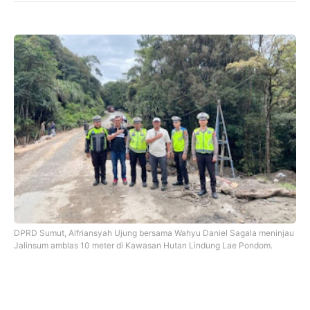
DPRD Sumut, Alfriansyah Ujung bersama Wahyu Daniel Sagala meninjau
Jalinsum amblas 10 meter di Kawasan Hutan Lindung Lae Pondom.