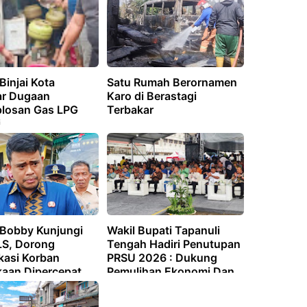
Binjai Kota
Satu Rumah Berornamen
r Dugaan
Karo di Berastagi
losan Gas LPG
Terbakar
i
Bobby Kunjungi
Wakil Bupati Tapanuli
LS, Dorong
Tengah Hadiri Penutupan
ikasi Korban
PRSU 2026 : Dukung
kaan Dipercepat
Pemulihan Ekonomi Dan
Promosi Potensi Daerah