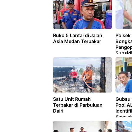
Ruko 5 Lantai di Jalan
Polsek 
Asia Medan Terbakar
Bongka
Pengop
Subsid
Satu Unit Rumah
Gubsu 
Terbakar di Parbuluan
Pool A
Dairi
Identif
Kecela