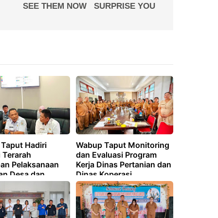
Taput Hadiri
Wabup Taput Monitoring
 Terarah
dan Evaluasi Program
pan Pelaksanaan
Kerja Dinas Pertanian dan
an Desa dan
Dinas Koperasi
san Batas Desa