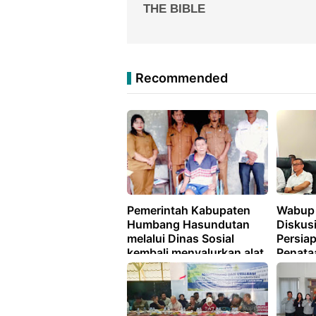
Recommended
Pemerintah Kabupaten
Wabup 
Humbang Hasundutan
Diskusi
melalui Dinas Sosial
Persia
kembali menyalurkan alat
Penata
bantu bagi masyarakat
Penega
yang membutuhkan.