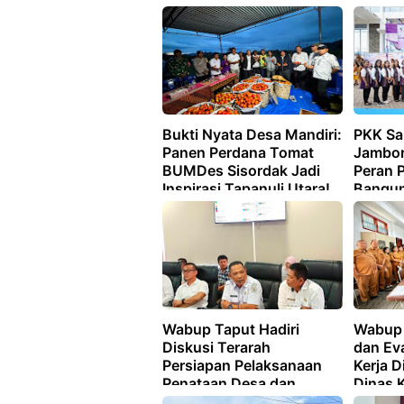
Bukti Nyata Desa Mandiri:
PKK Sa
Panen Perdana Tomat
Jambor
BUMDes Sisordak Jadi
Peran 
Inspirasi Tapanuli Utara!
Bangun
Wabup Taput Hadiri
Wabup 
Diskusi Terarah
dan Ev
Persiapan Pelaksanaan
Kerja D
Penataan Desa dan
Dinas 
Penegasan Batas Desa