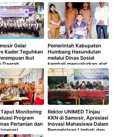
mosir Gelar
Pemerintah Kabupaten
e Kader Teguhkan
Humbang Hasundutan
Perempuan Ikut
melalui Dinas Sosial
 Daerah
kembali menyalurkan alat
bantu bagi masyarakat
yang membutuhkan.
Taput Monitoring
Rektor UNIMED Tinjau
aluasi Program
KKN di Samosir, Apresiasi
inas Pertanian dan
Inovasi Mahasiswa Dalam
Koperasi
Pengelolaan Limbah dan
Pertanian Ramah